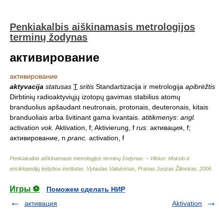
Penkiakalbis aiškinamasis metrologijos
terminų žodynas
активирование
активирование
aktyvacija
statusas
T
sritis
Standartizacija ir metrologija
apibrėžtis
Dirbtinių radioaktyviųjų izotopų gavimas stabilius atomų
branduolius apšaudant neutronais, protonais, deuteronais, kitais
branduoliais arba švitinant gama kvantais.
atitikmenys
:
angl.
activation
vok.
Aktivation, f; Aktivierung, f
rus.
активация, f;
активирование, n
pranc.
activation, f
Penkiakalbis aiškinamasis metrologijos terminų žodynas. – Vilnius: Mokslo ir
enciklopedijų leidybos institutas
.
Vytautas Valiukėnas, Pranas Juozas Žilinskas
.
2006
.
Игры ⚽
Поможем сделать НИР
активация
Aktivation