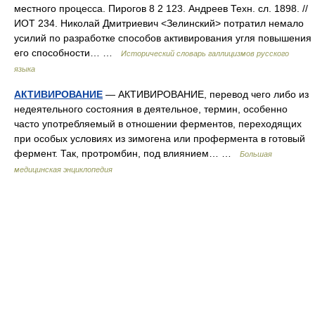
местного процесса. Пирогов 8 2 123. Андреев Техн. сл. 1898. //
ИОТ 234. Николай Дмитриевич <Зелинский> потратил немало
усилий по разработке способов активирования угля повышения
его способности… …
Исторический словарь галлицизмов русского
языка
АКТИВИРОВАНИЕ
— АКТИВИРОВАНИЕ, перевод чего либо из
недеятельного состояния в деятельное, термин, особенно
часто употребляемый в отношении ферментов, переходящих
при особых условиях из зимогена или профермента в готовый
фермент. Так, протромбин, под влиянием… …
Большая
медицинская энциклопедия