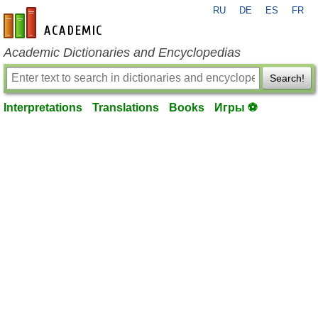
RU
DE
ES
FR
en-academic.com
Academic Dictionaries and Encyclopedias
Search!
Interpretations
Translations
Books
Игры ⚽