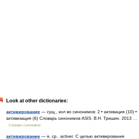
Look at other dictionaries:
активирование
— сущ., кол во синонимов: 2 • активация (10) •
активизация (6) Словарь синонимов ASIS. В.Н. Тришин. 2013 …
Словарь синонимов
активирование
— я, ср.. activer. С целью активирования