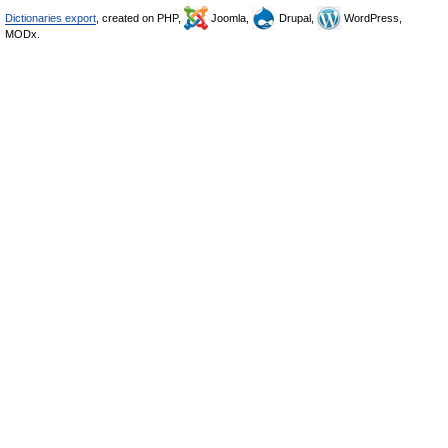
Dictionaries export
, created on PHP,
Joomla,
Drupal,
WordPress,
MODx.