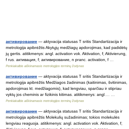
активирование
— aktyvacija statusas T sritis Standartizacija ir
metrologija apibrėžtis Akytųjų medžiagų apdorojimas, kad padidėtų
jų gertis. atitikmenys: angl. activation vok. Aktivation, f; Aktivierung,
f rus. активация, f; активирование, n pranc. activation, f …
Penkiakalbis aiškinamasis metrologijos terminų žodynas
активирование
— aktyvacija statusas T sritis Standartizacija ir
metrologija apibrėžtis Medžiagos žadinimas (kaitinimas, švitinimas,
apdorojimas kt. medžiagomis), kad lengviau, sparčiau ir stipriau
vyktų jos cheminis ar fizikinis kitimas. atitikmenys: angl.… …
Penkiakalbis aiškinamasis metrologijos terminų žodynas
активирование
— aktyvacija statusas T sritis Standartizacija ir
metrologija apibrėžtis Molekulių sužadinimas; tokios molekulės
lengviau reaguoja. atitikmenys: angl. activation vok. Aktivation, f;