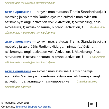
aiškinamasis metrologijos terminų žodynas
активирование
— aktyvinimas statusas T sritis Standartizacija ir
metrologija apibrėžtis Radioaktyvumo sužadinimas švitinimu.
atitikmenys: angl. activation vok. Aktivation, f; Aktivierung, f rus.
активация, f; активирование, n pranc. activation, f …
Penkiakalbis
aiškinamasis metrologijos terminų žodynas
активирование
— aktyvinimas statusas T sritis Standartizacija ir
metrologija apibrėžtis Radionuklidų gaminimas (ap)švitinant.
atitikmenys: angl. activation vok. Aktivation, f; Aktivierung, f rus.
активация, f; активирование, n pranc. activation, f …
Penkiakalbis
aiškinamasis metrologijos terminų žodynas
активирование
— aktyvinimas statusas T sritis chemija
apibrėžtis Medžiagos pavertimas aktyvesne. atitikmenys: angl.
activation rus. активация; активирование …
Chemijos terminų
aiškinamasis žodynas
© Academic, 2000-2026
18+
Contact us:
Technical Support
,
Advertising