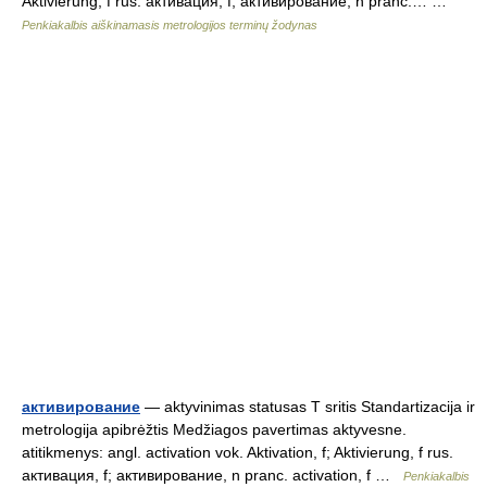
Aktivierung, f rus. активация, f; активирование, n pranc.… …
Penkiakalbis aiškinamasis metrologijos terminų žodynas
активирование
— aktyvinimas statusas T sritis Standartizacija ir
metrologija apibrėžtis Medžiagos pavertimas aktyvesne.
atitikmenys: angl. activation vok. Aktivation, f; Aktivierung, f rus.
активация, f; активирование, n pranc. activation, f …
Penkiakalbis